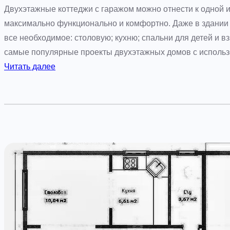
у
Двухэтажные коттеджи с гаражом можно отнести к одной и
з
максимально функционально и комфортно. Даже в здании
а
все необходимое: столовую; кухню; спальни для детей и 
г
самые популярные проекты двухэтажных домов с исполь
о
:
Читать далее
р
Р
о
е
д
а
н
л
о
и
м
з
у
у
ж
е
и
м
л
н
ь
о