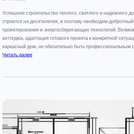
м
о
Успешное строительство теплого, светлого и надежного д
в
строится на десятилетия, и поэтому необходим добротны
:
проектирования и энергосберегающих технологий. Возмо
с
коттеджа, адаптация готового проекта к конкретной ситу
о
каркасный дом, не обязательно быть профессиональным
в
:
Читать далее
р
К
е
в
м
а
е
д
н
р
н
а
ы
т
й
н
п
ы