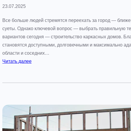
23.07.2025
Все больше людей стремятся переехать за город — ближе 
суеты. Однако ключевой вопрос — выбрать правильную те
вариантов сегодня — строительство каркасных домов. Благ
становятся доступными, долговечными и максимально ад
области и соседних…
:
Читать далее
С
т
р
о
и
т
е
л