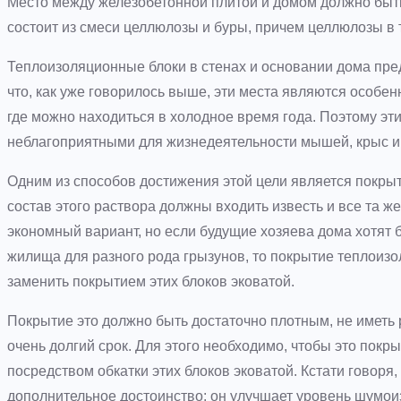
Место между железобетонной плитой и домом должно быть 
состоит из смеси целлюлозы и буры, причем целлюлозы в 
Теплоизоляционные блоки в стенах и основании дома пре
что, как уже говорилось выше, эти места являются особе
где можно находиться в холодное время года. Поэтому эт
неблагоприятными для жизнедеятельности мышей, крыс и
Одним из способов достижения этой цели является покры
состав этого раствора должны входить известь и все та ж
экономный вариант, но если будущие хозяева дома хотят
жилища для разного рода грызунов, то покрытие теплои
заменить покрытием этих блоков эковатой.
Покрытие это должно быть достаточно плотным, не иметь 
очень долгий срок. Для этого необходимо, чтобы это пок
посредством обкатки этих блоков эковатой. Кстати говоря
дополнительное достоинство: он улучшает уровень шумои