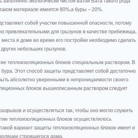
заполнено экологически чистой ватой Вата такого рода
таком материале имеется 80%,а буры – 20%.
дставляют собой участки повышенной опасности, потому
нно привлекательными для грызунов в качестве прибежища,
и места в доме во время его постройки необходимо сделать
 других небольших грызунов.
тие теплоизоляционных блоков специальным раствором. В
е бура. Этот способ защиты представляет собой достаточно
 быть абсолютно уверенными в непроницаемости своего
золяционных блоков вышеописанным раствором следует
разрывов и осуществляться так, чтобы оно могло служить
рытие теплоизоляционных блоков осуществлялось
, такой вариант защиты теплоизоляционных блоков имеет и
золяции строящегося дома.