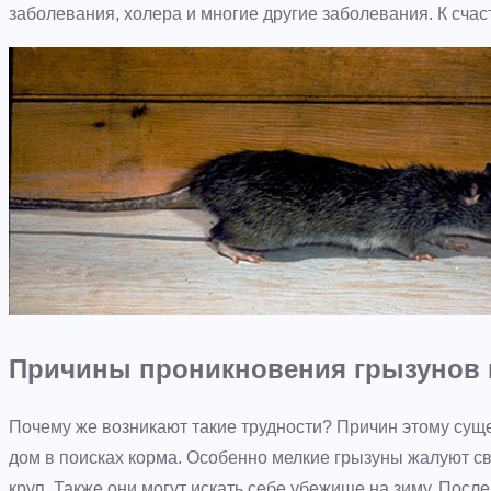
заболевания, холера и многие другие заболевания. К сча
Причины проникновения грызунов 
Почему же возникают такие трудности? Причин этому суще
дом в поисках корма. Особенно мелкие грызуны жалуют с
круп. Также они могут искать себе убежище на зиму. После