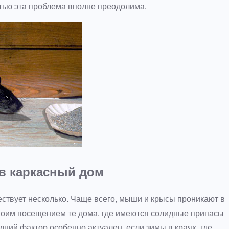
стью эта проблема вполне преодолима.
в каркасный дом
ствует несколько. Чаще всего, мыши и крысы проникают в
воим посещением те дома, где имеются солидные припасы
дний фактор особенно актуален, если зимы в краях, где