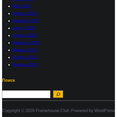
Май 2023
Апрель 2023
Декабрь 2022
Август 2022
Апрель 2022
Февраль 2022
Январь 2022
Ноябрь 2021
Январь 2020
Поиск
П
о
и
Copyright © 2026 Framehouse.Club
Powered by WordPress
с