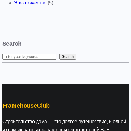
Электричество
(5)
Search
Search
S
e
a
r
c
h
FramehouseClub
Строительство дома — это долгое путешествие, и одной
из самых важных характерных черт, которой Вам