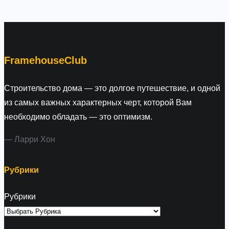
a
r
c
h
FramehouseClub
Строительство дома — это долгое путешествие, и одной
из самых важных характерных черт, которой Вам
необходимо обладать — это оптимизм.
— Ларри Хон
Рубрики
Рубрики