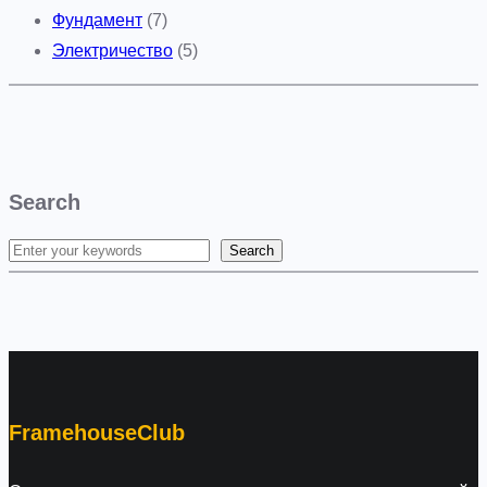
Фундамент
(7)
Электричество
(5)
Search
Search
S
e
a
r
c
h
FramehouseClub