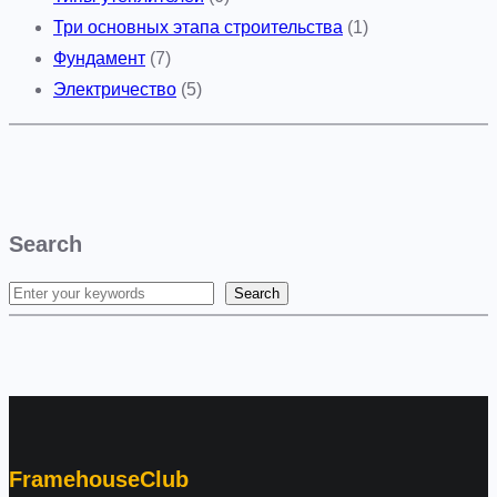
Три основных этапа строительства
(1)
Фундамент
(7)
Электричество
(5)
Search
Search
S
e
a
r
c
h
FramehouseClub