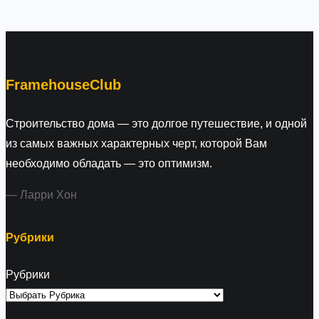
a
r
c
h
FramehouseClub
Строительство дома — это долгое путешествие, и одной
из самых важных характерных черт, которой Вам
необходимо обладать — это оптимизм.
— Ларри Хон
Рубрики
Рубрики