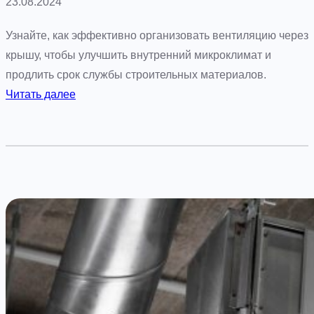
23.08.2024
Узнайте, как эффективно организовать вентиляцию через
крышу, чтобы улучшить внутренний микроклимат и
продлить срок службы строительных материалов.
:
Читать далее
Э
ф
ф
е
к
т
и
в
н
а
я