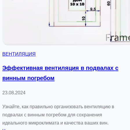
т
и
л
я
ц
и
ВЕНТИЛЯЦИЯ
я
в
Эффективная вентиляция в подвалах с
о
винным погребом
т
а
23.08.2024
п
л
Узнайте, как правильно организовать вентиляцию в
и
подвалах с винным погребом для сохранения
в
идеального микроклимата и качества ваших вин.
а