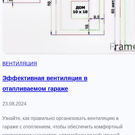
г
к
о
т
м
и
и
в
к
н
р
о
о
й
ВЕНТИЛЯЦИЯ
к
в
л
е
Эффективная вентиляция в
и
н
отапливаемом гараже
м
т
а
и
23.08.2024
т
л
а
я
Узнайте, как правильно организовать вентиляцию в
ц
гараже с отоплением, чтобы обеспечить комфортный
и