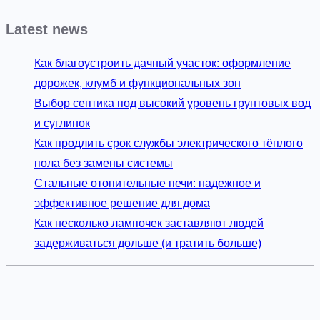
х
я
Latest news
б
в
е
е
Как благоустроить дачный участок: оформление
з
н
дорожек, клумб и функциональных зон
о
т
Выбор септика под высокий уровень грунтовых вод
к
и
и суглинок
о
л
Как продлить срок службы электрического тёплого
н
я
пола без замены системы
ц
Стальные отопительные печи: надежное и
и
эффективное решение для дома
я
Как несколько лампочек заставляют людей
в
задерживаться дольше (и тратить больше)
м
н
о
г