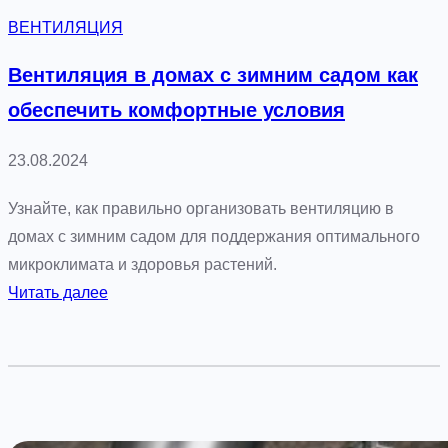
и
и
ВЕНТИЛЯЦИЯ
ц
я
в
Вентиляция в домах с зимним садом как
д
обеспечить комфортные условия
о
м
23.08.2024
а
х
Узнайте, как правильно организовать вентиляцию в
с
домах с зимним садом для поддержания оптимального
б
микроклимата и здоровья растений.
о
:
Читать далее
л
В
ь
е
ш
н
и
т
м
и