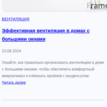
ы
а
в
ВЕНТИЛЯЦИЯ
т
о
Эффективная вентиляция в домах с
м
большими окнами
а
т
23.08.2024
и
ч
Узнайте, как правильно организовать вентиляцию в доме
е
с большими окнами, чтобы обеспечить комфортный
с
микроклимат и избежать проблем с конденсатом.
к
:
Читать далее
о
Э
й
ф
в
ф