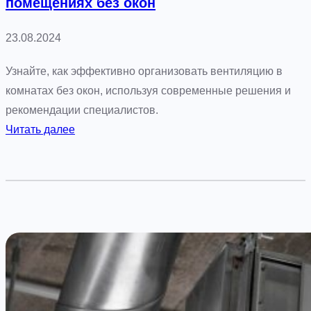
помещениях без окон
л
ы
о
с
23.08.2024
в
к
и
о
Узнайте, как эффективно организовать вентиляцию в
я
н
комнатах без окон, используя современные решения и
д
рекомендации специалистов.
е
:
Читать далее
н
Э
с
ф
а
ф
т
е
о
к
м
т
н
и
а
в
о
н