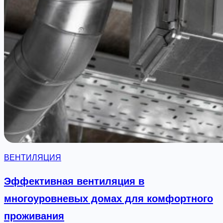
к
ы
н
е
а
р
х
е
ш
е
н
и
я
д
л
ВЕНТИЛЯЦИЯ
я
в
Эффективная вентиляция в
е
многоуровневых домах для комфортного
н
проживания
т