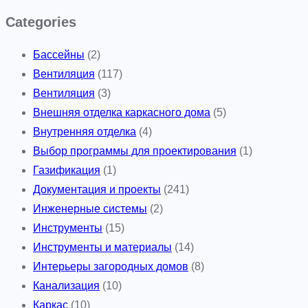
о
Categories
у
Бассейны
(2)
р
Вентиляция
(117)
о
Вентиляция
(3)
в
Внешняя отделка каркасного дома
(5)
н
Внутренняя отделка
(4)
е
Выбор программы для проектирования
(1)
в
Газификация
(1)
ы
Документация и проекты
(241)
х
Инженерные системы
(2)
д
Инструменты
(15)
о
Инструменты и материалы
(14)
м
Интерьеры загородных домов
(8)
а
Канализация
(10)
х
Каркас
(10)
д