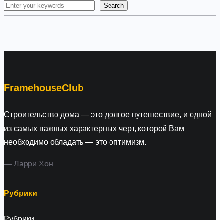
Search
S
e
a
r
c
h
FramehouseClub
Строительство дома — это долгое путешествие, и одной
из самых важных характерных черт, которой Вам
необходимо обладать — это оптимизм.
— Ларри Хон
Рубрики
Рубрики