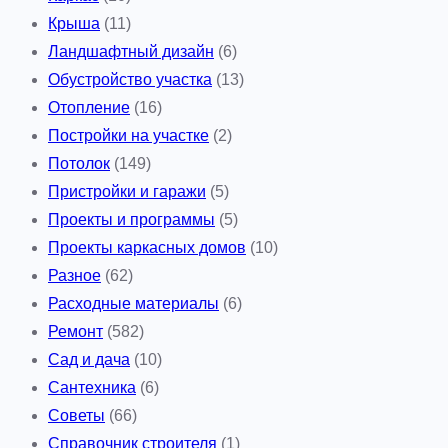
Крыша
(11)
л
Ландшафтный дизайн
(6)
я
Обустройство участка
(13)
к
Отопление
(16)
о
Постройки на участке
(2)
м
Потолок
(149)
ф
Пристройки и гаражи
(5)
о
Проекты и программы
(5)
р
Проекты каркасных домов
(10)
т
Разное
(62)
н
Расходные материалы
(6)
о
Ремонт
(582)
г
Сад и дача
(10)
о
Сантехника
(6)
п
Советы
(66)
р
Справочник строителя
(1)
о