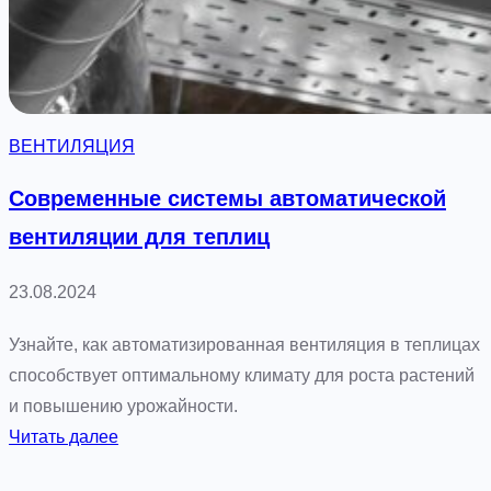
и
л
я
ц
и
ВЕНТИЛЯЦИЯ
я
в
Современные системы автоматической
п
вентиляции для теплиц
о
д
23.08.2024
в
а
Узнайте, как автоматизированная вентиляция в теплицах
л
способствует оптимальному климату для роста растений
а
и повышению урожайности.
х
:
Читать далее
с
С