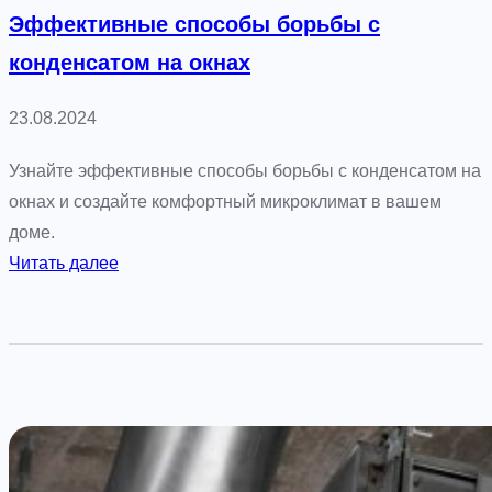
и
Эффективные способы борьбы с
м
конденсатом на окнах
с
а
23.08.2024
д
о
Узнайте эффективные способы борьбы с конденсатом на
м
окнах и создайте комфортный микроклимат в вашем
к
доме.
а
:
Читать далее
к
Э
о
ф
б
ф
е
е
с
к
п
т
е
и