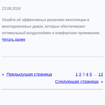
и
23.08.2024
л
я
Узнайте об эффективных решениях вентиляции в
ц
многоуровневых домах, которые обеспечивают
и
оптимальный воздухообмен и комфортное проживание.
и
:
Читать далее
в
Э
п
ф
о
ф
м
е
е
к
«
Предыдущая страница
1
2
3
4
5
…
12
щ
т
Следующая страница
»
е
и
н
в
и
н
я
а