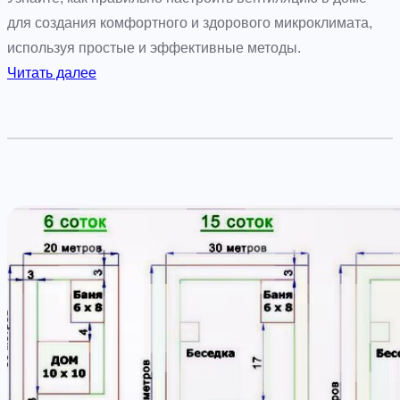
р
для создания комфортного и здорового микроклимата,
ы
используя простые и эффективные методы.
ш
:
Читать далее
у
Н
д
а
л
с
я
т
к
р
о
о
м
й
ф
к
о
а
р
э
т
ф
н
ф
о
е