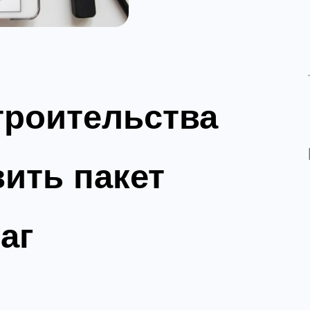
троительства
вить пакет
аг