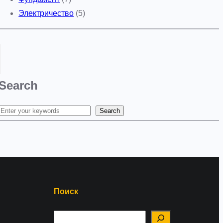
Электричество
(5)
Search
Search
S
e
a
r
c
h
Поиск
П