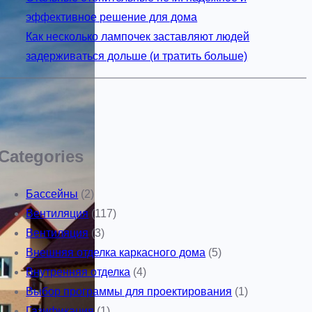
эффективное решение для дома
Как несколько лампочек заставляют людей
задерживаться дольше (и тратить больше)
Categories
Бассейны
(2)
Вентиляция
(117)
Вентиляция
(3)
Внешняя отделка каркасного дома
(5)
Внутренняя отделка
(4)
Выбор программы для проектирования
(1)
Газификация
(1)