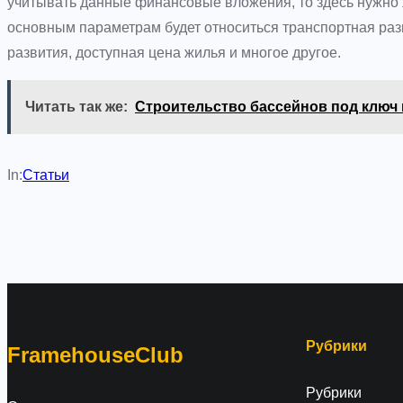
учитывать данные финансовые вложения, то здесь нужно 
основным параметрам будет относиться транспортная развя
развития, доступная цена жилья и многое другое.
Читать так же:
Строительство бассейнов под ключ 
In:
Статьи
Рубрики
FramehouseClub
Рубрики