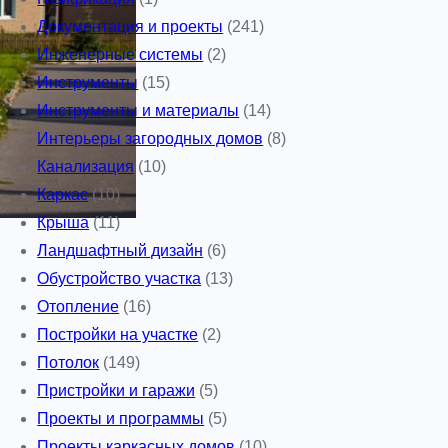
Документация и проекты
(241)
Инженерные системы
(2)
Инструменты
(15)
Инструменты и материалы
(14)
Интерьеры загородных домов
(8)
Канализация
(10)
Каркас
(10)
Крыша
(11)
Ландшафтный дизайн
(6)
Обустройство участка
(13)
Отопление
(16)
Постройки на участке
(2)
Потолок
(149)
Пристройки и гаражи
(5)
Проекты и программы
(5)
Проекты каркасных домов
(10)