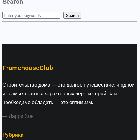
Search
Search
S
e
a
r
c
h
FramehouseClub
Строительство дома — это долгое путешествие, и одной
из самых важных характерных черт, которой Вам
необходимо обладать — это оптимизм.
— Ларри Хон
Рубрики