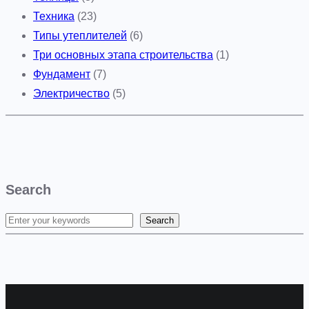
Техника
(23)
Типы утеплителей
(6)
Три основных этапа строительства
(1)
Фундамент
(7)
Электричество
(5)
Search
Search
S
e
a
r
c