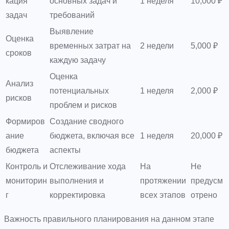
кация
основных задач и
1 неделя
10,000 ₽
задач
требований
Выявление
Оценка
временных затрат на
2 недели
5,000 ₽
сроков
каждую задачу
Оценка
Анализ
потенциальных
1 неделя
2,000 ₽
рисков
проблем и рисков
Формиров
Создание сводного
ание
бюджета, включая все
1 неделя
20,000 ₽
бюджета
аспекты
Контроль и
Отслеживание хода
На
Не
мониторин
выполнения и
протяжении
предусм
г
корректировка
всех этапов
отрено
Важность правильного планирования на данном этапе