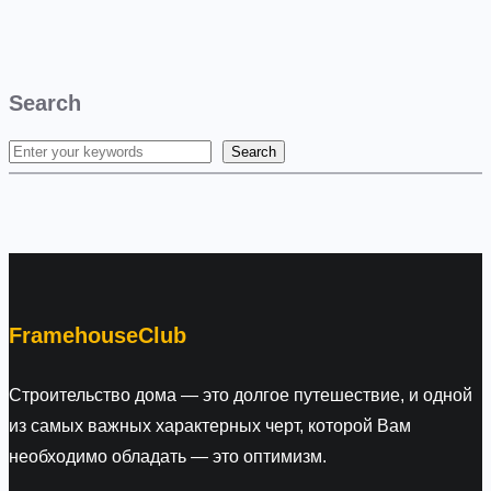
Search
Search
S
e
a
r
c
h
FramehouseClub
Строительство дома — это долгое путешествие, и одной
из самых важных характерных черт, которой Вам
необходимо обладать — это оптимизм.