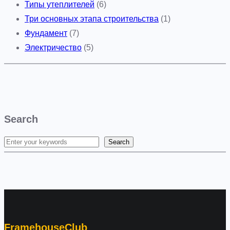
Типы утеплителей
(6)
Три основных этапа строительства
(1)
Фундамент
(7)
Электричество
(5)
Search
Search
S
e
a
r
c
h
FramehouseClub