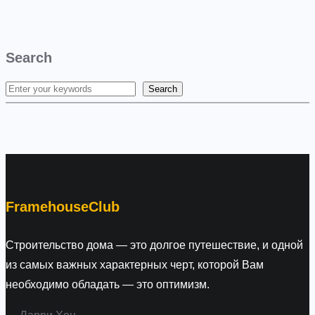
Search
Search
S
e
a
r
c
h
FramehouseClub
Строительство дома — это долгое путешествие, и одной
из самых важных характерных черт, которой Вам
необходимо обладать — это оптимизм.