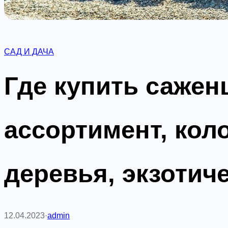
САД И ДАЧА
Где купить сажен
ассортимент, ко
деревья, экзотич
12.04.2023
·
admin