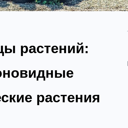
цы растений:
лоновидные
еские растения