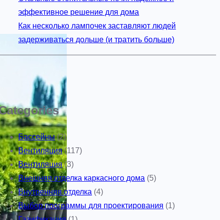
эффективное решение для дома
Как несколько лампочек заставляют людей
задерживаться дольше (и тратить больше)
Categories
Бассейны
(2)
Вентиляция
(117)
Вентиляция
(3)
Внешняя отделка каркасного дома
(5)
Внутренняя отделка
(4)
Выбор программы для проектирования
(1)
Газификация
(1)