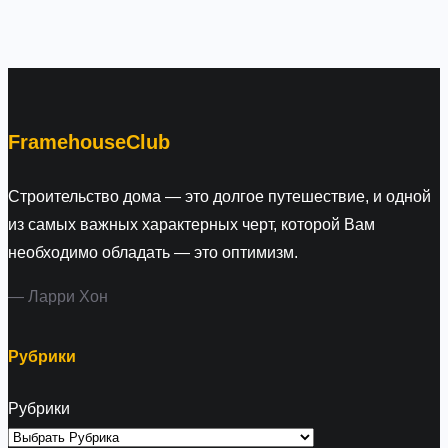
e
a
r
c
h
FramehouseClub
Строительство дома — это долгое путешествие, и одной
из самых важных характерных черт, которой Вам
необходимо обладать — это оптимизм.
— Ларри Хон
Рубрики
Рубрики