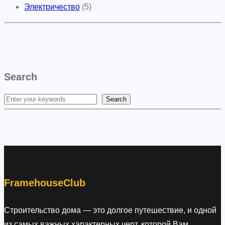
Электричество
(5)
Search
Search
S
e
a
r
c
h
FramehouseClub
Строительство дома — это долгое путешествие, и одной
из самых важных характерных черт, которой Вам