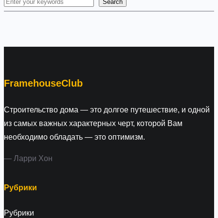
Search
S
e
a
r
c
h
FramehouseClub
Строительство дома — это долгое путешествие, и одной
из самых важных характерных черт, которой Вам
необходимо обладать — это оптимизм.
— Ларри Хон
Рубрики
Рубрики