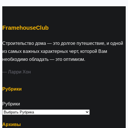
r
c
h
FramehouseClub
Строительство дома — это долгое путешествие, и одной
из самых важных характерных черт, которой Вам
необходимо обладать — это оптимизм.
— Ларри Хон
Рубрики
Рубрики
Архивы