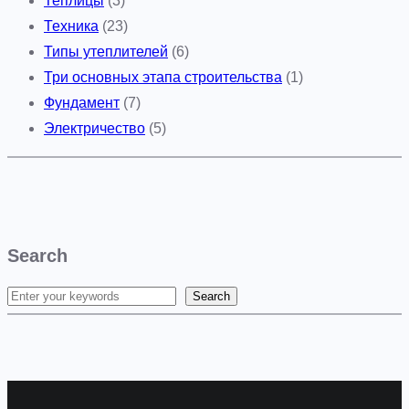
Теплицы
(3)
Техника
(23)
Типы утеплителей
(6)
Три основных этапа строительства
(1)
Фундамент
(7)
Электричество
(5)
Search
Search
S
e
a
r
c