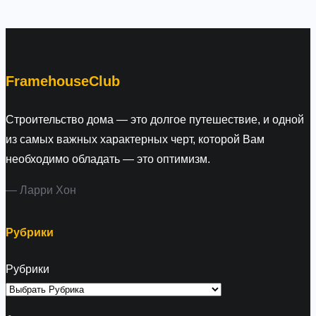
a
r
c
h
FramehouseClub
Строительство дома — это долгое путешествие, и одной
из самых важных характерных черт, которой Вам
необходимо обладать — это оптимизм.
— Ларри Хон
Рубрики
Рубрики