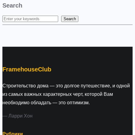
Search
Search
S
e
a
r
c
h
FramehouseClub
Строительство дома — это долгое путешествие, и одной
из самых важных характерных черт, которой Вам
необходимо обладать — это оптимизм.
— Ларри Хон
Рубрики