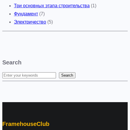
Три основных этапа строительства
(1)
Фундамент
(7)
Электричество
(5)
Search
Search
S
e
a
r
c
h
FramehouseClub