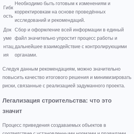
Необходимо быть готовым к изменениям и
Гибк
корректировкам на основе проведённых
ость
исследований и рекомендаций.
Док
Сбор и оформление всей информации в единый
уме
файл значительно упростит процесс работы и
нтац
дальнейшее взаимодействие с контролирующими
ия
органами.
Следуя данным рекомендациям, можно значительно
повысить качество итогового решения и минимизировать
риски, связанные с реализацией задуманного проекта.
Легализация строительства: что это
значит
Процесс приведения создаваемых объектов в
соответствие с установленными нормами и правилами