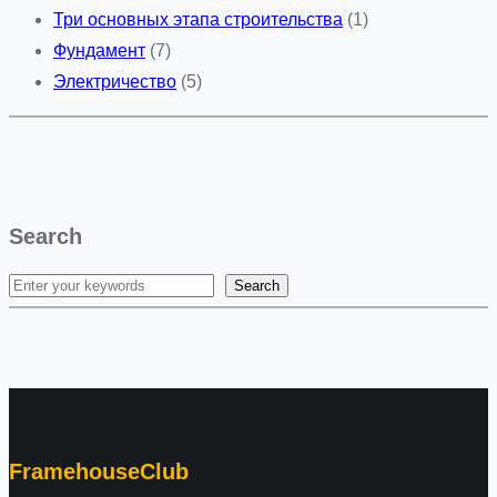
Три основных этапа строительства
(1)
Фундамент
(7)
Электричество
(5)
Search
Search
S
e
a
r
c
h
FramehouseClub