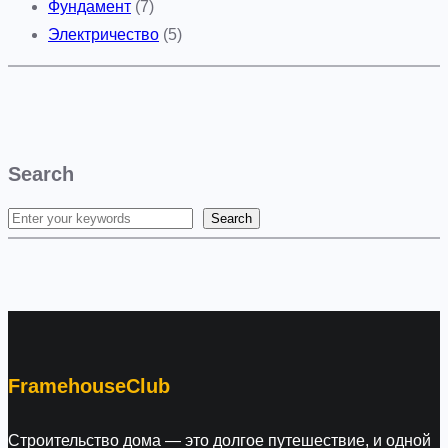
Фундамент
(7)
Электричество
(5)
Search
Search
S
e
a
r
c
h
FramehouseClub
Строительство дома — это долгое путешествие, и одной