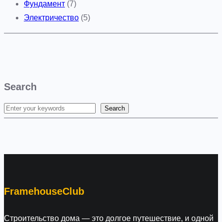
Фундамент
(7)
Электричество
(5)
Search
Search
S
e
a
r
c
h
FramehouseClub
Строительство дома — это долгое путешествие, и одной