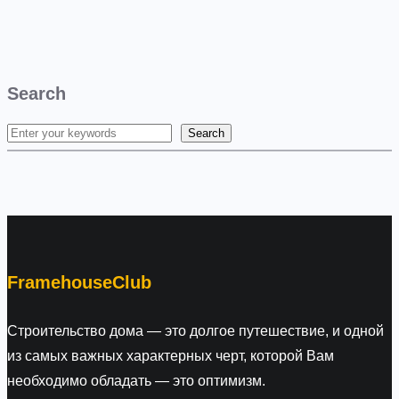
Search
Search
S
e
a
r
c
h
FramehouseClub
Строительство дома — это долгое путешествие, и одной
из самых важных характерных черт, которой Вам
необходимо обладать — это оптимизм.