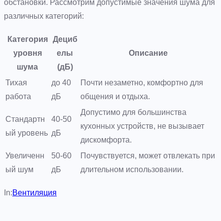
обстановки. Рассмотрим допустимые значения шума для
различных категорий:
Категория
Дециб
уровня
елы
Описание
шума
(дБ)
Тихая
до 40
Почти незаметно, комфортно для
работа
дБ
общения и отдыха.
Допустимо для большинства
Стандартн
40-50
кухонных устройств, не вызывает
ый уровень
дБ
дискомфорта.
Увеличенн
50-60
Почувствуется, может отвлекать при
ый шум
дБ
длительном использовании.
In:
Вентиляция