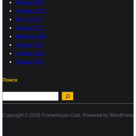
Апрель 2023
Декабрь 2022
Август 2022
Апрель 2022
Февраль 2022
Январь 2022
Ноябрь 2021
Январь 2020
Поиск
П
о
и
Copyright © 2026 Framehouse.Club
Powered by WordPress
с
к