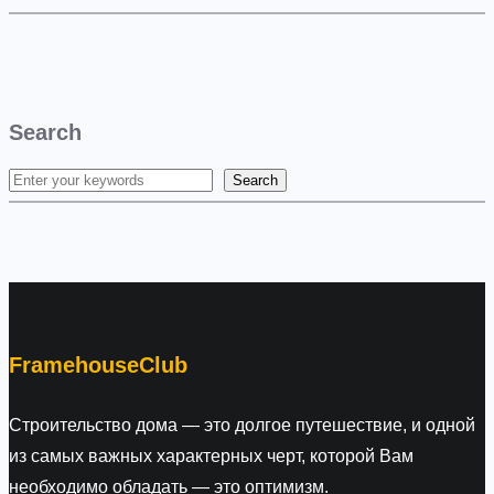
Search
Search
S
e
a
r
c
h
FramehouseClub
Строительство дома — это долгое путешествие, и одной
из самых важных характерных черт, которой Вам
необходимо обладать — это оптимизм.