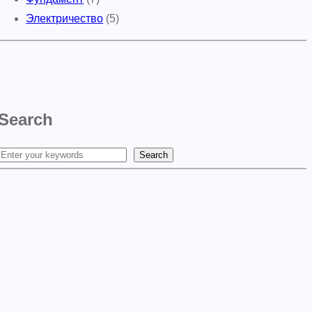
Электричество
(5)
Search
Search
S
e
a
r
c
h