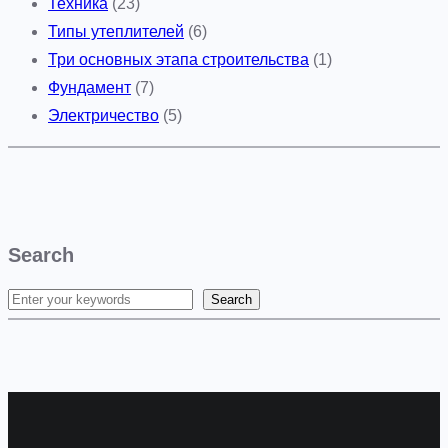
Техника
(23)
Типы утеплителей
(6)
Три основных этапа строительства
(1)
Фундамент
(7)
Электричество
(5)
Search
Search
S
e
a
r
c
h