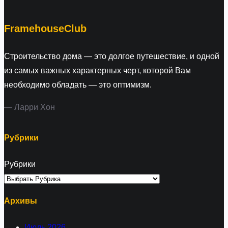
c
h
FramehouseClub
Строительство дома — это долгое путешествие, и одной
из самых важных характерных черт, которой Вам
необходимо обладать — это оптимизм.
— Ларри Хон
Рубрики
Рубрики
Архивы
Июль 2026