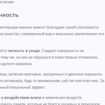
стетики.
чность
интерьере ванных комнат благодаря своей способности
ространству современный вид и визуально увеличивают его
яется
легкость в уходе
. Гладкая поверхность не
К тому же, на них не образуются известковые отложения,
 долгого времени.
йнах, включая
матовые
,
прозрачные
и
цветные
варианты.
ь интерьера, будь то минимализм, хай-тек или классика. За
альный визуальный эффект.
 к воздействию влаги
и химических веществ.
давать панели, которые не боятся душевых и перепадов