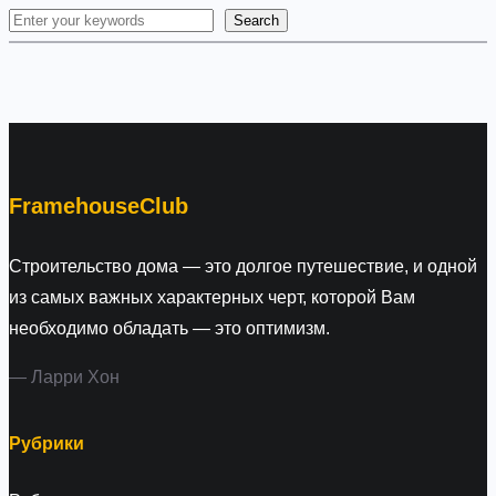
Search
S
e
a
r
c
h
FramehouseClub
Строительство дома — это долгое путешествие, и одной
из самых важных характерных черт, которой Вам
необходимо обладать — это оптимизм.
— Ларри Хон
Рубрики