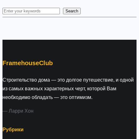
Search
S
e
a
r
c
h
FramehouseClub
Строительство дома — это долгое путешествие, и одной
из самых важных характерных черт, которой Вам
необходимо обладать — это оптимизм.
— Ларри Хон
Рубрики