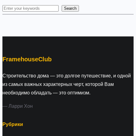
Search
S
e
a
r
c
h
FramehouseClub
Строительство дома — это долгое путешествие, и одной
из самых важных характерных черт, которой Вам
необходимо обладать — это оптимизм.
— Ларри Хон
Рубрики