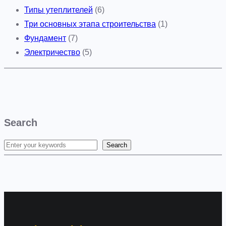
Типы утеплителей
(6)
Три основных этапа строительства
(1)
Фундамент
(7)
Электричество
(5)
Search
Search
S
e
a
r
c
h