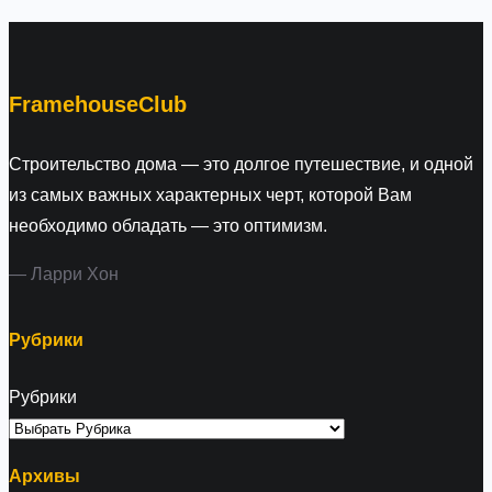
r
c
h
FramehouseClub
Строительство дома — это долгое путешествие, и одной
из самых важных характерных черт, которой Вам
необходимо обладать — это оптимизм.
— Ларри Хон
Рубрики
Рубрики
Архивы