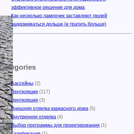
эффективное решение для дома
Как несколько лампочек заставляют людей
задерживаться дольше (и тратить больше)
Categories
Бассейны
(2)
Вентиляция
(117)
Вентиляция
(3)
Внешняя отделка каркасного дома
(5)
Внутренняя отделка
(4)
Выбор программы для проектирования
(1)
Газификация
(1)