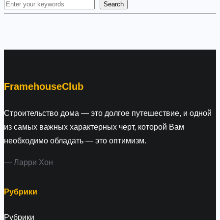
Search
S
e
a
r
c
h
FramehouseClub
Строительство дома — это долгое путешествие, и одной
из самых важных характерных черт, которой Вам
необходимо обладать — это оптимизм.
— Ларри Хон
Рубрики
Рубрики