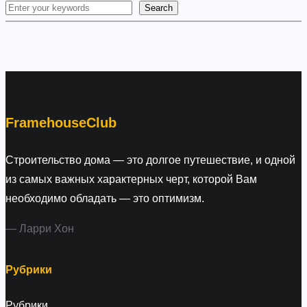
Search
S
e
a
r
c
h
FramehouseClub
Строительство дома — это долгое путешествие, и одной
из самых важных характерных черт, которой Вам
необходимо обладать — это оптимизм.
— Ларри Хон
Рубрики
Рубрики