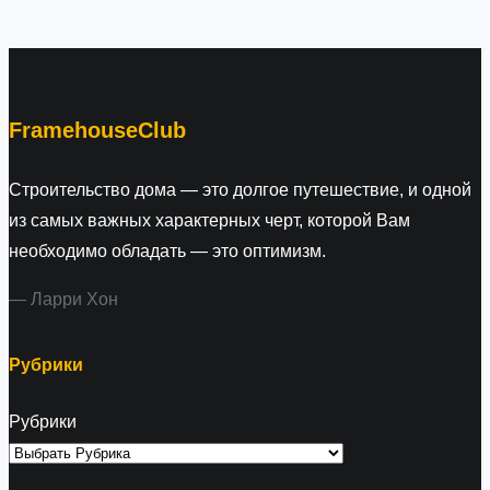
a
r
c
h
FramehouseClub
Строительство дома — это долгое путешествие, и одной
из самых важных характерных черт, которой Вам
необходимо обладать — это оптимизм.
— Ларри Хон
Рубрики
Рубрики