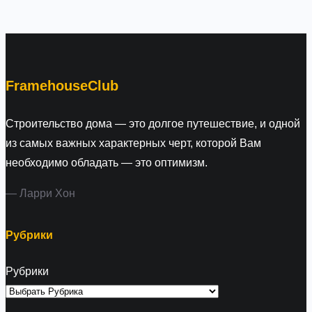
a
r
c
h
FramehouseClub
Строительство дома — это долгое путешествие, и одной
из самых важных характерных черт, которой Вам
необходимо обладать — это оптимизм.
— Ларри Хон
Рубрики
Рубрики