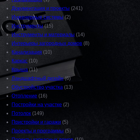
Документация и проекты
(241)
Инженерные системы
(2)
Инструменты
(15)
Инструменты и материалы
(14)
Интерьеры загородных домов
(8)
Канализация
(10)
Каркас
(10)
Крыша
(11)
Ландшафтный дизайн
(6)
Обустройство участка
(13)
Отопление
(16)
Постройки на участке
(2)
Потолок
(149)
Пристройки и гаражи
(5)
Проекты и программы
(5)
Проекты каркасных домов
(10)