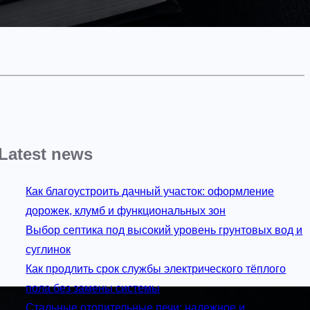
Latest news
Как благоустроить дачный участок: оформление
дорожек, клумб и функциональных зон
Выбор септика под высокий уровень грунтовых вод и
суглинок
Как продлить срок службы электрического тёплого
пола без замены системы
Стальные отопительные печи: надежное и