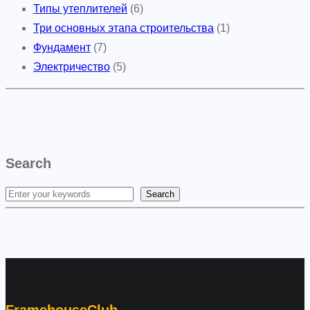
Типы утеплителей
(6)
Три основных этапа строительства
(1)
Фундамент
(7)
Электричество
(5)
Search
Search
S
e
a
r
c
h
FramehouseClub