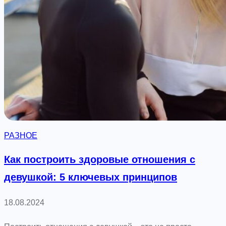
е
р
е
е
з
д
:
к
а
РАЗНОЕ
к
с
Как построить здоровые отношения с
д
девушкой: 5 ключевых принципов
е
л
18.08.2024
а
т