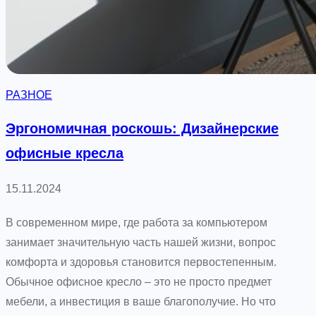
а
о
з
в
а
А
Д
РАЗНОЕ
Р
И
Эргономичная роскошь: Дизайнерские
Л
офисные кресла
А
Н
15.11.2024
«
Ц
В современном мире, где работа за компьютером
в
занимает значительную часть нашей жизни, вопрос
е
комфорта и здоровья становится первостепенным.
т
Обычное офисное кресло – это не просто предмет
о
мебели, а инвестиция в ваше благополучие. Но что