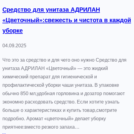
п
Средство для унитаза АДРИЛАН
р
«Цветочный»:свежесть и чистота в каждой
и
уборке
м
е
04.09.2025
н
и
Что это за средство и для чего оно нужно Средство для
т
унитаза АДРИЛАН «Цветочный» — это жидкий
ь
химический препарат для гигиенической и
и
профилактической уборки чаши унитаза. В упаковке
с
обычно 850 мл,удобная горловина и дозатор помогают
м
экономно расходовать средство. Если хотите узнать
о
больше о характеристиках и купить товар,смотрите
н
подробно. Аромат «цветочный» делает уборку
т
приятнее:вместо резкого запаха…
и