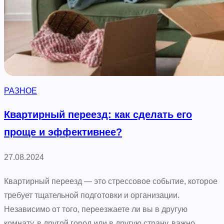
о
н
п
а
р
я
о
к
с
р
ы
а
РАЗНОЕ
н
с
а
о
Квартирный переезд: как сделать его
д
т
проще и эффективнее?
е
а
ж
и
27.08.2024
н
т
о
а
Квартирный переезд — это стрессовое событие, которое
с
й
требует тщательной подготовки и организации.
т
н
Независимо от того, переезжаете ли вы в другую
и
ы
комнату, в другой город или в другую страну, важно