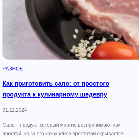
и
р
с
о
т
с
о
к
т
о
а
ш
в
ь
к
:
РАЗНОЕ
а
Д
ж
и
Как приготовить сало: от простого
д
з
продукта к кулинарному шедевру
о
а
й
й
01.11.2024
у
н
б
е
Сало – продукт, который многие воспринимают как
о
р
простой, но за его кажущейся простотой скрывается