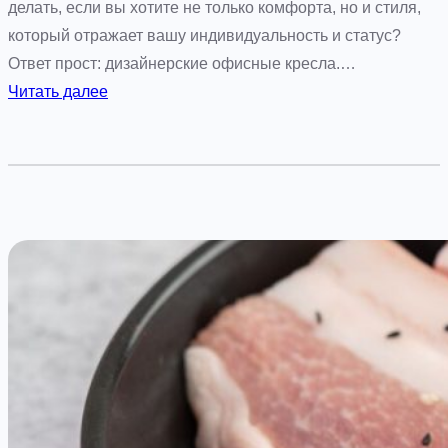
ч
делать, если вы хотите не только комфорта, но и стиля,
н
который отражает вашу индивидуальность и статус?
ы
Ответ прост: дизайнерские офисные кресла.…
й
:
Читать далее
»
Э
:
р
с
г
в
о
е
н
ж
о
е
м
с
и
т
ч
ь
н
и
а
ч
я