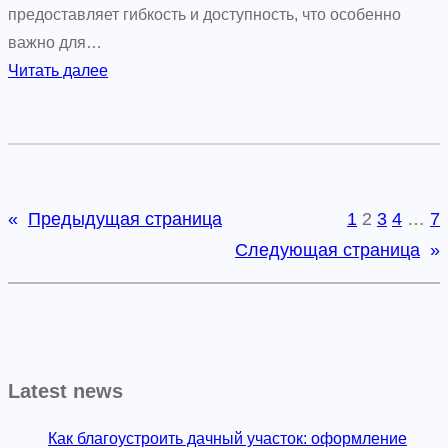
а
предоставляет гибкость и доступность, что особенно
т
важно для…
е
:
Читать далее
р
П
и
о
н
л
б
у
у
ч
«
Предыдущая страница
1
2
3
4
…
7
р
е
Следующая страница
»
г
н
е
и
е
п
р
Latest news
о
ф
Как благоустроить дачный участок: оформление