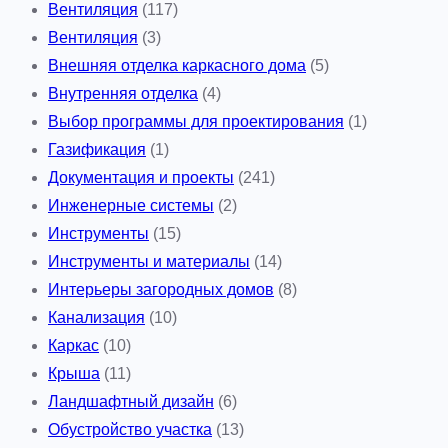
Вентиляция
(117)
а
Вентиляция
(3)
й
Внешняя отделка каркасного дома
(5)
н
Внутренняя отделка
(4)
-
Выбор программы для проектирования
(1)
о
Газификация
(1)
б
Документация и проекты
(241)
р
Инженерные системы
(2)
а
Инструменты
(15)
з
Инструменты и материалы
(14)
о
Интерьеры загородных домов
(8)
в
Канализация
(10)
а
Каркас
(10)
н
Крыша
(11)
и
Ландшафтный дизайн
(6)
я
Обустройство участка
(13)
п