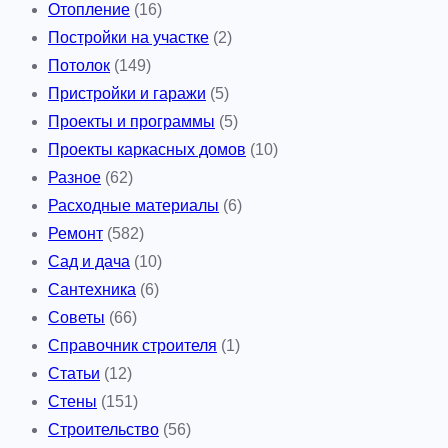
Отопление
(16)
о
Постройки на участке
(2)
с
Потолок
(149)
п
Пристройки и гаражи
(5)
е
Проекты и программы
(5)
ц
Проекты каркасных домов
(10)
и
Разное
(62)
а
Расходные материалы
(6)
л
Ремонт
(582)
ь
Сад и дача
(10)
н
Сантехника
(6)
о
Советы
(66)
с
Справочник строителя
(1)
т
Статьи
(12)
и
Стены
(151)
П
Строительство
(56)
с