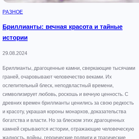
е
РАЗНОЕ
н
е
Бриллианты: вечная красота и тайные
р
истории
н
а
29.08.2024
я
с
Бриллианты, драгоценные камни, сверкающие тысячами
а
граней, очаровывают человечество веками. Их
н
ослепительный блеск, неподвластный времени,
т
символизирует любовь, роскошь и вечную ценность. С
е
древних времен бриллианты ценились за свою редкость
х
и красоту, украшая короны монархов, доказательства
н
богатства и власти. Но за блеском этих драгоценных
и
камней скрываются истории, отражающие человеческую
к
жадность, войны, героические подвиги и трагические