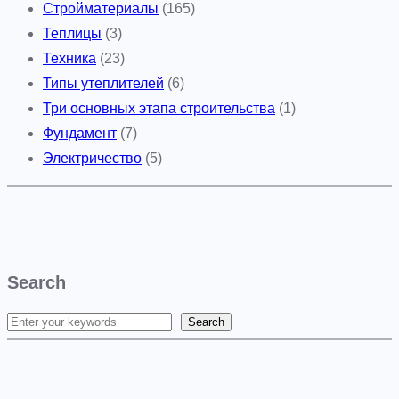
Стройматериалы
(165)
и
Теплицы
(3)
х
Техника
(23)
о
Типы утеплителей
(6)
л
Три основных этапа строительства
(1)
о
Фундамент
(7)
г
Электричество
(5)
—
н
а
п
р
Search
а
в
Search
S
л
e
е
a
н
r