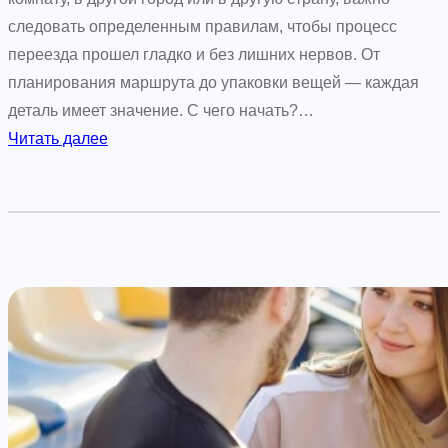
и
е
следовать определенным правилам, чтобы процесс
к
и
переезда прошел гладко и без лишних нервов. От
о
с
планирования маршрута до упаковки вещей — каждая
м
т
деталь имеет значение. С чего начать?…
ф
о
:
Читать далее
о
р
К
р
и
в
т
и
а
а
р
т
и
р
н
ы
й
п