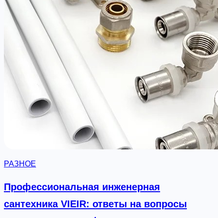
а
т
о
в
и
т
ь
с
а
л
о
:
о
РАЗНОЕ
т
п
Профессиональная инженерная
р
сантехника VIEIR: ответы на вопросы
о