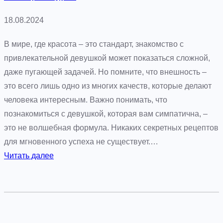
о
ш
18.08.2024
е
н
В мире, где красота – это стандарт, знакомство с
и
привлекательной девушкой может показаться сложной,
я
даже пугающей задачей. Но помните, что внешность –
с
это всего лишь одно из многих качеств, которые делают
д
человека интересным. Важно понимать, что
е
познакомиться с девушкой, которая вам симпатична, –
в
это не волшебная формула. Никаких секретных рецептов
у
для мгновенного успеха не существует.…
ш
:
Читать далее
к
К
о
а
й
к
:
п