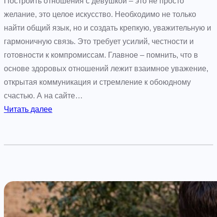
Построить отношения с девушкой – это не просто
ь
желание, это целое искусство. Необходимо не только
е
найти общий язык, но и создать крепкую, уважительную и
г
гармоничную связь. Это требует усилий, честности и
о
готовности к компромиссам. Главное – помнить, что в
п
основе здоровых отношений лежит взаимное уважение,
р
открытая коммуникация и стремление к обоюдному
о
счастью. А на сайте…
щ
:
Читать далее
е
К
и
а
э
к
ф
п
ф
о
е
с
к
т
т