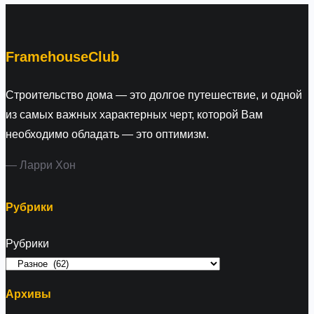
и
c
е
h
«
FramehouseClub
П
е
Строительство дома — это долгое путешествие, и одной
д
из самых важных характерных черт, которой Вам
а
необходимо обладать — это оптимизм.
г
— Ларри Хон
о
г
–
Рубрики
п
Рубрики
с
и
х
Архивы
о