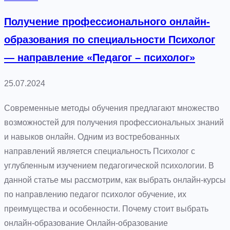
о
с
в
и
Получение профессионального онлайн-
в
образования по специальности Психолог
о
— направление «Педагог – психолог»
й
д
25.07.2024
е
в
Современные методы обучения предлагают множество
у
возможностей для получения профессиональных знаний
ш
и навыков онлайн. Одним из востребованных
к
направлений является специальность Психолог с
о
углубленным изучением педагогической психологии. В
й
данной статье мы рассмотрим, как выбрать онлайн-курсы
в
по направлению педагог психолог обучение, их
Е
преимущества и особенности. Почему стоит выбрать
к
онлайн-образование Онлайн-образование