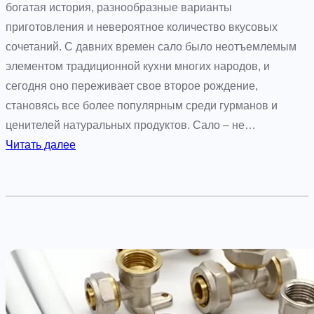
р
с
богатая история, разнообразные варианты
к
к
приготовления и невероятное количество вкусовых
е
и
сочетаний. С давних времен сало было неотъемлемым
е
элементом традиционной кухни многих народов, и
о
сегодня оно переживает свое второе рождение,
ф
становясь все более популярным среди гурманов и
и
ценителей натуральных продуктов. Сало – не…
с
:
Читать далее
н
К
ы
а
е
к
к
п
р
р
е
и
с
г
л
о