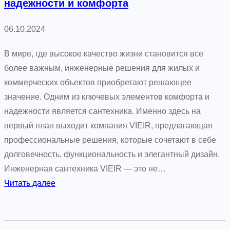
надежности и комфорта
с
т
06.10.2024
о
г
В мире, где высокое качество жизни становится все
о
более важным, инженерные решения для жилых и
п
коммерческих объектов приобретают решающее
р
значение. Одним из ключевых элементов комфорта и
о
надежности является сантехника. Именно здесь на
д
первый план выходит компания VIEIR, предлагающая
у
профессиональные решения, которые сочетают в себе
к
долговечность, функциональность и элегантный дизайн.
т
Инженерная сантехника VIEIR — это не…
а
:
Читать далее
к
П
к
р
у
о