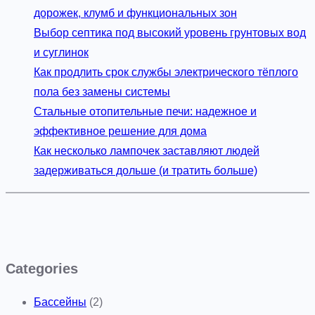
е
дорожек, клумб и функциональных зон
с
Выбор септика под высокий уровень грунтовых вод
с
и суглинок
и
Как продлить срок службы электрического тёплого
о
пола без замены системы
н
Стальные отопительные печи: надежное и
а
эффективное решение для дома
л
Как несколько лампочек заставляют людей
ь
задерживаться дольше (и тратить больше)
н
о
г
о
о
Categories
н
Бассейны
(2)
л