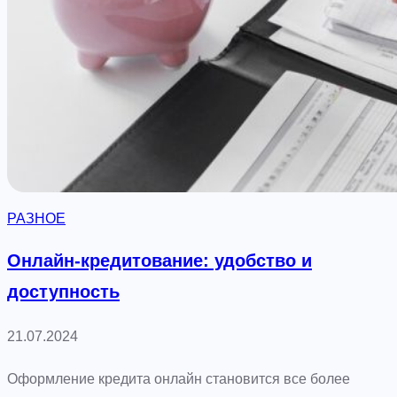
ы
р
й
о
п
й
р
т
о
и
г
о
р
н
е
л
с
а
РАЗНОЕ
с
й
в
н
Онлайн-кредитование: удобство и
э
-
доступность
п
к
о
у
21.07.2024
х
р
у
с
Оформление кредита онлайн становится все более