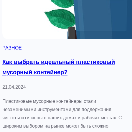
с
т
л
:
о
и
д
с
л
к
я
у
РАЗНОЕ
в
с
а
с
Как выбрать идеальный пластиковый
ш
т
мусорный контейнер?
е
в
г
о
21.04.2024
о
в
а
ы
Пластиковые мусорные контейнеры стали
в
б
незаменимыми инструментами для поддержания
т
о
чистоты и гигиены в наших домах и рабочих местах. С
о
р
широким выбором на рынке может быть сложно