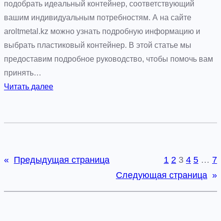
м
а
подобрать идеальный контейнер, соответствующий
о
,
вашим индивидуальным потребностям. А на сайте
б
з
aroltmetal.kz можно узнать подробную информацию и
и
а
выбрать пластиковый контейнер. В этой статье мы
л
к
предоставим подробное руководство, чтобы помочь вам
я
а
принять…
з
:
Читать далее
а
К
и
а
д
к
о
в
с
ы
«
Предыдущая страница
1
2
3
4
5
…
7
т
б
Следующая страница
»
а
р
в
а
к
т