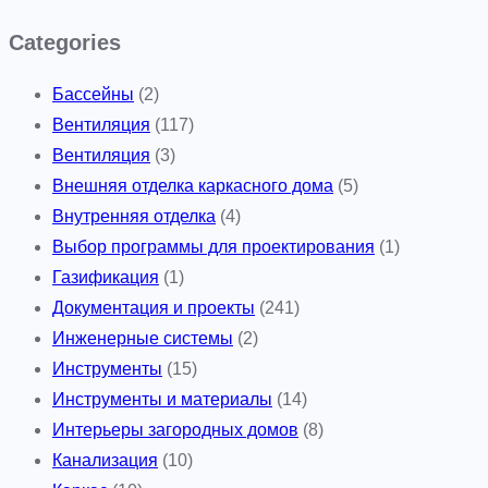
к
о
Categories
в
Бассейны
(2)
ы
Вентиляция
(117)
й
Вентиляция
(3)
м
Внешняя отделка каркасного дома
(5)
у
Внутренняя отделка
(4)
с
Выбор программы для проектирования
(1)
о
Газификация
(1)
р
Документация и проекты
(241)
н
Инженерные системы
(2)
ы
Инструменты
(15)
й
Инструменты и материалы
(14)
к
Интерьеры загородных домов
(8)
о
Канализация
(10)
н