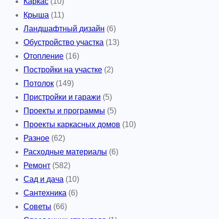
Каркас
(10)
т
Крыша
(11)
е
Ландшафтный дизайн
(6)
й
Обустройство участка
(13)
н
Отопление
(16)
е
Постройки на участке
(2)
р
Потолок
(149)
?
Пристройки и гаражи
(5)
Проекты и программы
(5)
Проекты каркасных домов
(10)
Разное
(62)
Расходные материалы
(6)
Ремонт
(582)
Сад и дача
(10)
Сантехника
(6)
Советы
(66)