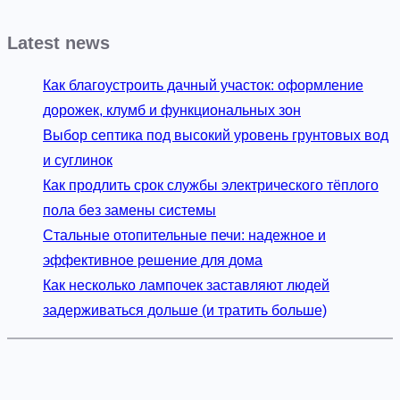
и
ь
и
Latest news
д
е
Как благоустроить дачный участок: оформление
а
дорожек, клумб и функциональных зон
л
Выбор септика под высокий уровень грунтовых вод
ь
и суглинок
н
Как продлить срок службы электрического тёплого
ы
пола без замены системы
й
Стальные отопительные печи: надежное и
п
эффективное решение для дома
л
Как несколько лампочек заставляют людей
а
задерживаться дольше (и тратить больше)
с
т
и