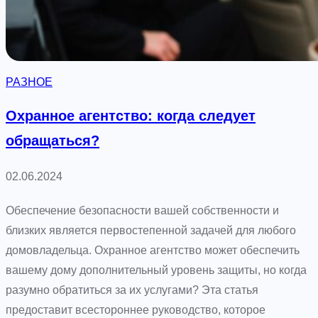
к
а
т
е
РАЗНОЕ
л
ь
Охранное агентство: когда следует
н
обращаться?
ы
й
02.06.2024
м
и
Обеспечение безопасности вашей собственности и
р
близких является первостепенной задачей для любого
и
домовладельца. Охранное агентство может обеспечить
г
вашему дому дополнительный уровень защиты, но когда
р
разумно обратиться за их услугами? Эта статья
ы
предоставит всестороннее руководство, которое