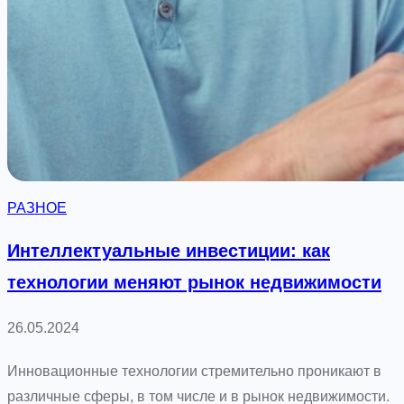
т
с
т
в
о
:
к
о
РАЗНОЕ
г
д
Интеллектуальные инвестиции: как
а
технологии меняют рынок недвижимости
с
л
26.05.2024
е
д
Инновационные технологии стремительно проникают в
у
различные сферы, в том числе и в рынок недвижимости.