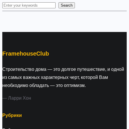
Search
S
e
a
r
c
h
FramehouseClub
Строительство дома — это долгое путешествие, и одной
из самых важных характерных черт, которой Вам
необходимо обладать — это оптимизм.
— Ларри Хон
Рубрики