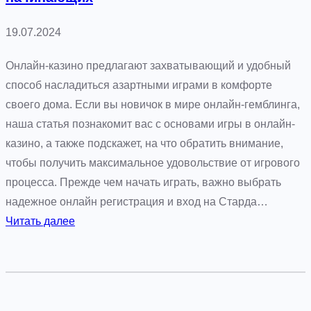
б
с
19.07.2024
т
в
Онлайн-казино предлагают захватывающий и удобный
о
способ насладиться азартными играми в комфорте
и
своего дома. Если вы новичок в мире онлайн-гемблинга,
д
наша статья познакомит вас с основами игры в онлайн-
о
казино, а также подскажет, на что обратить внимание,
с
чтобы получить максимальное удовольствие от игрового
т
процесса. Прежде чем начать играть, важно выбрать
у
надежное онлайн регистрация и вход на Старда…
п
:
Читать далее
н
И
о
г
с
р
т
а