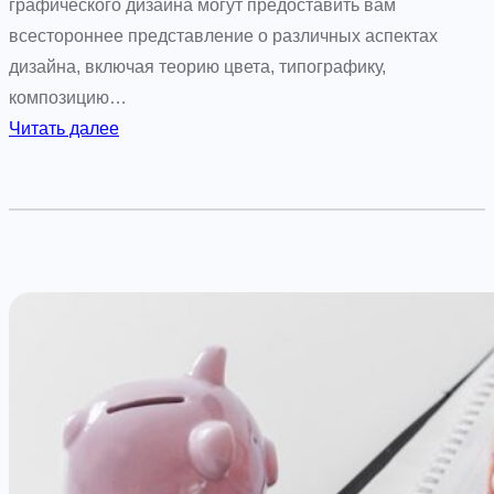
и
графического дизайна могут предоставить вам
з
всестороннее представление о различных аспектах
н
дизайна, включая теорию цвета, типографику,
е
композицию…
с
:
Читать далее
а
К
:
о
Н
г
е
д
п
а
р
с
е
т
р
о
ы
и
в
т
н
п