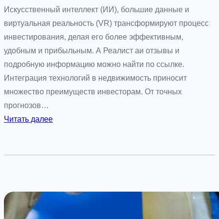
е
Искусственный интеллект (ИИ), большие данные и
т
виртуальная реальность (VR) трансформируют процесс
о
инвестирования, делая его более эффективным,
б
удобным и прибыльным. А Реалист аи отзывы и
р
подробную информацию можно найти по ссылке.
а
Интеграция технологий в недвижимость приносит
щ
множество преимуществ инвесторам. От точных
а
прогнозов…
т
:
Читать далее
ь
И
с
н
я
т
?
е
л
л
е