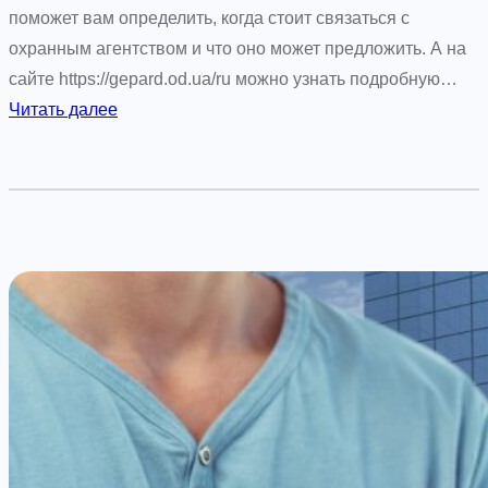
и
поможет вам определить, когда стоит связаться с
е
охранным агентством и что оно может предложить. А на
ё
сайте https://gepard.od.ua/ru можно узнать подробную…
о
:
Читать далее
с
О
о
х
б
р
е
а
н
н
н
н
о
о
с
е
т
а
и
г
е
н