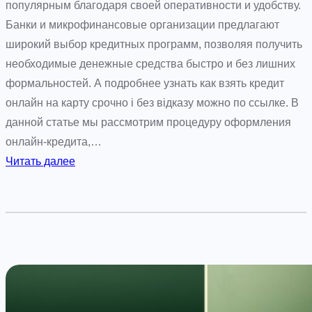
б
ы
популярным благодаря своей оперативности и удобству.
ы
г
Банки и микрофинансовые организации предлагают
с
р
широкий выбор кредитных программ, позволяя получить
т
а
необходимые денежные средства быстро и без лишних
р
ф
формальностей. А подробнее узнать как взять кредит
о
и
онлайн на карту срочно і без відказу можно по ссылке. В
г
ч
данной статье мы рассмотрим процедуру оформления
о
е
онлайн-кредита,…
р
с
:
Читать далее
а
к
О
з
о
н
в
г
л
и
о
а
т
д
й
и
и
н
я
з
-