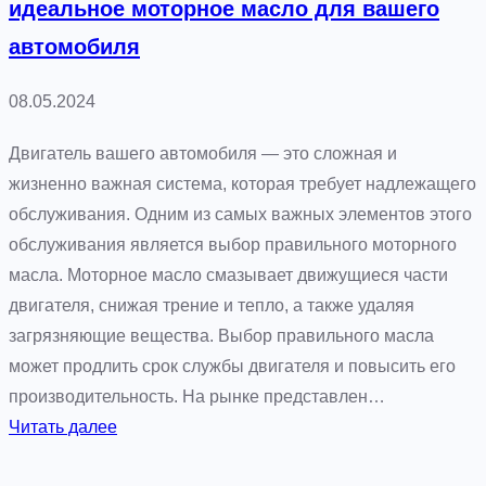
идеальное моторное масло для вашего
ц
автомобиля
и
и
08.05.2024
:
к
Двигатель вашего автомобиля — это сложная и
а
жизненно важная система, которая требует надлежащего
к
обслуживания. Одним из самых важных элементов этого
т
обслуживания является выбор правильного моторного
е
масла. Моторное масло смазывает движущиеся части
х
двигателя, снижая трение и тепло, а также удаляя
н
загрязняющие вещества. Выбор правильного масла
о
может продлить срок службы двигателя и повысить его
л
производительность. На рынке представлен…
о
:
Читать далее
г
Б
и