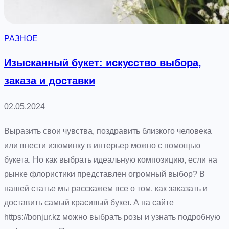
о
и
р
ж
:
и
РАЗНОЕ
к
м
а
Изысканный букет: искусство выбора,
о
к
заказа и доставки
с
в
т
ы
02.05.2024
и
б
р
Выразить свои чувства, поздравить близкого человека
а
или внести изюминку в интерьер можно с помощью
т
букета. Но как выбрать идеальную композицию, если на
ь
рынке флористики представлен огромный выбор? В
и
нашей статье мы расскажем все о том, как заказать и
д
доставить самый красивый букет. А на сайте
е
https://bonjur.kz можно выбрать розы и узнать подробную