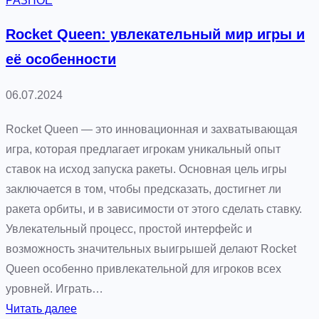
РАЗНОЕ
у
к
Rocket Queen: увлекательный мир игры и
о
её особенности
в
о
06.07.2024
д
с
Rocket Queen — это инновационная и захватывающая
т
игра, которая предлагает игрокам уникальный опыт
в
ставок на исход запуска ракеты. Основная цель игры
о
заключается в том, чтобы предсказать, достигнет ли
д
ракета орбиты, и в зависимости от этого сделать ставку.
л
Увлекательный процесс, простой интерфейс и
я
возможность значительных выигрышей делают Rocket
н
Queen особенно привлекательной для игроков всех
а
уровней. Играть…
ч
:
Читать далее