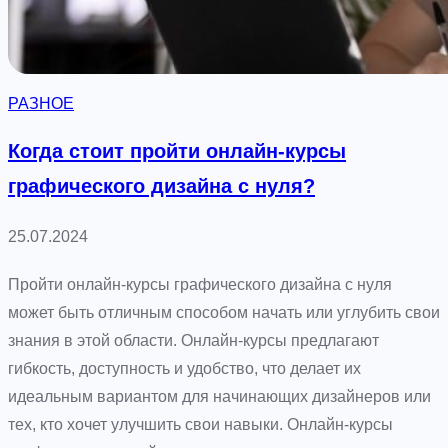
н
и
я
м
РАЗНОЕ
и
и
Когда стоит пройти онлайн-курсы
р
графического дизайна с нуля?
а
з
25.07.2024
в
и
Пройти онлайн-курсы графического дизайна с нуля
т
может быть отличным способом начать или углубить свои
и
знания в этой области. Онлайн-курсы предлагают
е
гибкость, доступность и удобство, что делает их
м
идеальным вариантом для начинающих дизайнеров или
б
тех, кто хочет улучшить свои навыки. Онлайн-курсы