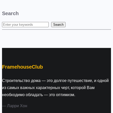
Search
Search
S
e
a
r
c
h
FramehouseClub
Строительство дома — это долгое путешествие, и одной
из самых важных характерных черт, которой Вам
необходимо обладать — это оптимизм.
— Ларри Хон