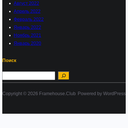
Август 2022
Апрель 2022
Февраль 2022
Январь 2022
Ноябрь 2021
Январь 2020
Поиск
П
о
и
Copyright © 2026 Framehouse.Club
Powered by WordPress
с
к