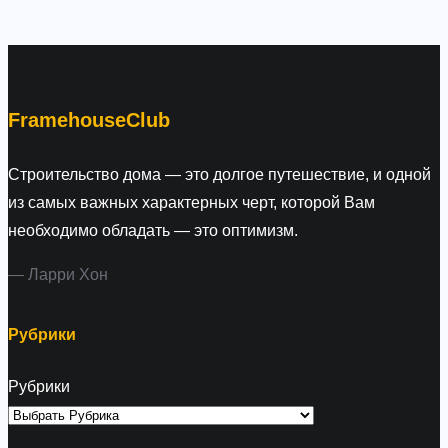
a
r
c
h
FramehouseClub
Строительство дома — это долгое путешествие, и одной
из самых важных характерных черт, которой Вам
необходимо обладать — это оптимизм.
— Ларри Хон
Рубрики
Рубрики