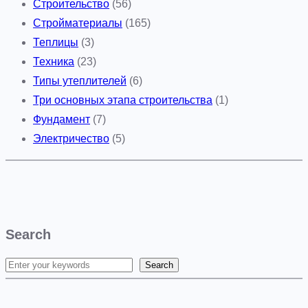
Строительство
(56)
Стройматериалы
(165)
Теплицы
(3)
Техника
(23)
Типы утеплителей
(6)
Три основных этапа строительства
(1)
Фундамент
(7)
Электричество
(5)
Search
Search
S
e
a