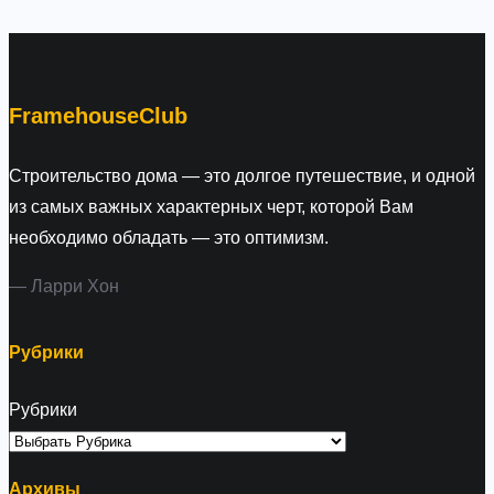
r
c
h
FramehouseClub
Строительство дома — это долгое путешествие, и одной
из самых важных характерных черт, которой Вам
необходимо обладать — это оптимизм.
— Ларри Хон
Рубрики
Рубрики
Архивы